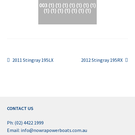
003 (1) (1) (1) (1) (1) (1) (1)
(1) (1) (1) (1) (1) (1) (1)
Post
Previous
Next
2011 Stingray 195LX
2012 Stingray 195RX
post:
post:
navigation
CONTACT US
Ph: (02) 4422 1999
Email: info@nowrapowerboats.com.au